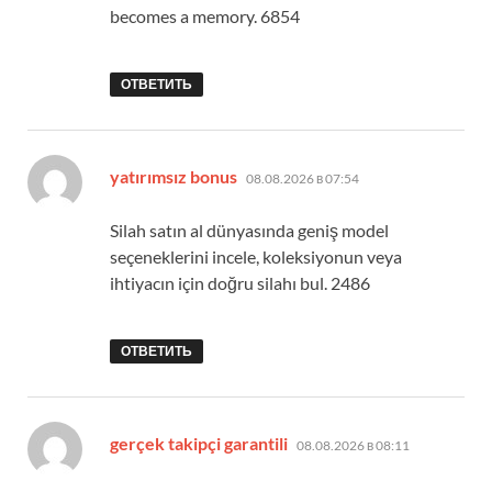
becomes a memory. 6854
ОТВЕТИТЬ
:
yatırımsız bonus
08.08.2026 в 07:54
Silah satın al dünyasında geniş model
seçeneklerini incele, koleksiyonun veya
ihtiyacın için doğru silahı bul. 2486
ОТВЕТИТЬ
:
gerçek takipçi garantili
08.08.2026 в 08:11