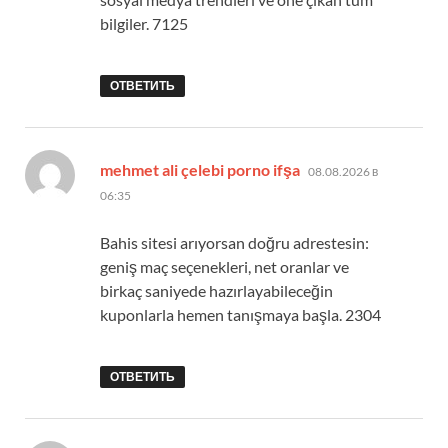
bilgiler. 7125
ОТВЕТИТЬ
:
mehmet ali çelebi porno ifşa
08.08.2026 в
06:35
Bahis sitesi arıyorsan doğru adrestesin:
geniş maç seçenekleri, net oranlar ve
birkaç saniyede hazırlayabileceğin
kuponlarla hemen tanışmaya başla. 2304
ОТВЕТИТЬ