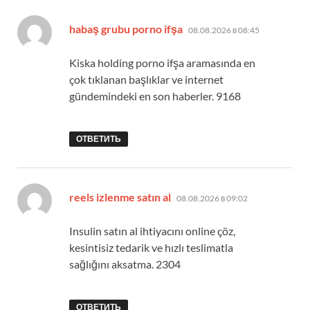
:
habaş grubu porno ifşa
08.08.2026 в 08:45
Kiska holding porno ifşa aramasında en
çok tıklanan başlıklar ve internet
gündemindeki en son haberler. 9168
ОТВЕТИТЬ
:
reels izlenme satın al
08.08.2026 в 09:02
Insulin satın al ihtiyacını online çöz,
kesintisiz tedarik ve hızlı teslimatla
sağlığını aksatma. 2304
ОТВЕТИТЬ