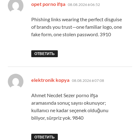
:
opet porno ifşa
08.08.2026 в 06:52
Phishing links wearing the perfect disguise
of brands you trust—one familiar logo, one
fake form, one stolen password. 3910
ОТВЕТИТЬ
:
elektronik kopya
08.08.2026 в 07:08
Ahmet Necdet Sezer porno ifşa
aramasında sonuç sayısı okunuyor;
kullanıcı ne kadar seçenek olduğunu
biliyor, sürpriz yok. 9840
ОТВЕТИТЬ