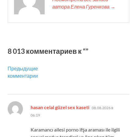
автора Елена Гуренкова →
8 013 комментариев к “”
Предыдущие
комментарии
:
hasan celal güzel sex kaseti
08.08.2026 в
06:19
Karamancı ailesi porno ifşa araması ile ilgili
sosyal medya trendleri ve öne çıkan tüm