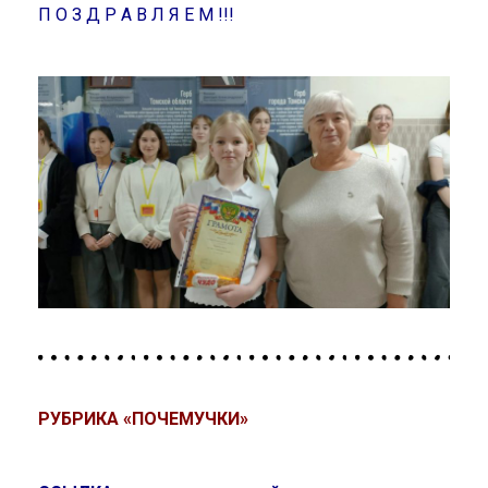
П О З Д Р А В Л Я Е М !!!
РУБРИКА «ПОЧЕМУЧКИ»