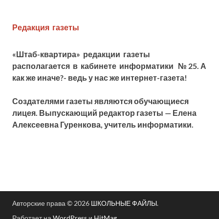
Редакция газеты
«Штаб-квартира» редакции газеты
располагается в кабинете информатики
№ 25. А
как же иначе?- ведь у нас же интернет-газета!
Создателями газеты являются обучающиеся
лицея. Выпускающий редактор газеты —
Елена
Алексеевна Г
уренкова, учитель информатики.
Авторские права © 2026
ШКОЛЬНЫЕ ФАЙЛЫ
.
Работает на
WordPress
и
HitMag
.