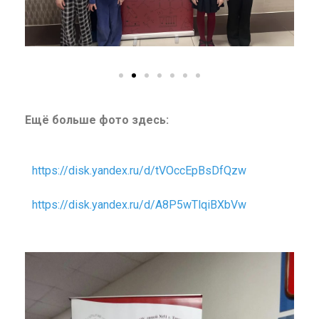
Ещё больше фото здесь:
https://disk.yandex.ru/d/tVOccEpBsDfQzw
https://disk.yandex.ru/d/A8P5wTlqiBXbVw