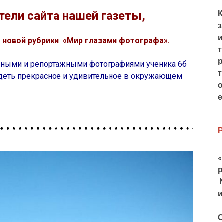
К
ели сайта нашей газеты,
и
е новой рубрики «Мир глазами фотографа».
т
р
нными и репортажными фотографиями ученика 6б
т
видеть прекрасное и удивительное в окружающем
о
е
и