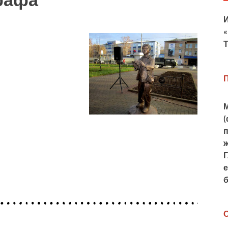
Т
–
М
(
ж
Г
е
О